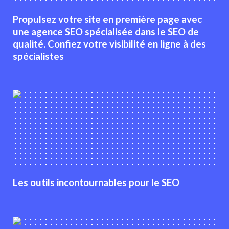
Propulsez votre site en première page avec
une agence SEO spécialisée dans le SEO de
qualité. Confiez votre visibilité en ligne à des
spécialistes
Les outils incontournables pour le SEO