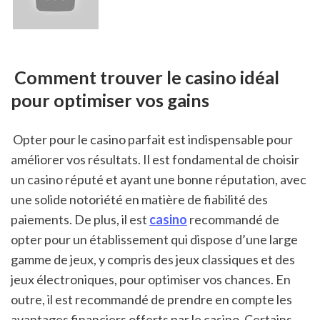
 Comment trouver le casino idéal 
pour optimiser vos gains
 Opter pour le casino parfait est indispensable pour 
améliorer vos résultats. Il est fondamental de choisir 
un casino réputé et ayant une bonne réputation, avec 
une solide notoriété en matière de fiabilité des 
paiements. De plus, il est 
casino
 recommandé de 
opter pour un établissement qui dispose d’une large 
gamme de jeux, y compris des jeux classiques et des 
jeux électroniques, pour optimiser vos chances. En 
outre, il est recommandé de prendre en compte les 
avantages financiers offerts par le casino. Certains 