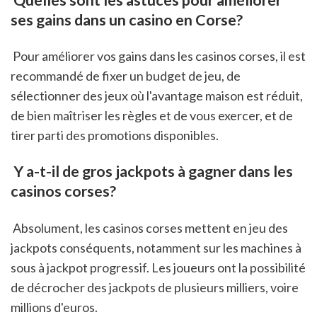
ses gains dans un casino en Corse?
 Pour améliorer vos gains dans les casinos corses, il est 
recommandé de fixer un budget de jeu, de 
sélectionner des jeux où l'avantage maison est réduit, 
de bien maîtriser les règles et de vous exercer, et de 
tirer parti des promotions disponibles.
 Y a-t-il de gros jackpots à gagner dans les 
casinos corses?
 Absolument, les casinos corses mettent en jeu des 
jackpots conséquents, notamment sur les machines à 
sous à jackpot progressif. Les joueurs ont la possibilité 
de décrocher des jackpots de plusieurs milliers, voire 
millions d'euros.