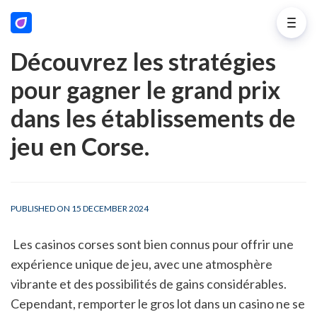
Découvrez les stratégies
pour gagner le grand prix
dans les établissements de
jeu en Corse.
PUBLISHED ON 15 DECEMBER 2024
 Les casinos corses sont bien connus pour offrir une 
expérience unique de jeu, avec une atmosphère 
vibrante et des possibilités de gains considérables. 
Cependant, remporter le gros lot dans un casino ne se 