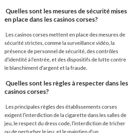
 Quelles sont les mesures de sécurité mises 
en place dans les casinos corses?
 Les casinos corses mettent en place des mesures de 
sécurité strictes, comme la surveillance vidéo, la 
présence de personnel de sécurité, des contrôles 
d'identité à l'entrée, et des dispositifs de lutte contre 
le blanchiment d'argent et la fraude.
 Quelles sont les règles à respecter dans les 
casinos corses?
 Les principales règles des établissements corses 
exigent l'interdiction de la cigarette dans les salles de 
jeu, le respect du dress code, l'interdiction de tricher 
ou de perturber le jeu, et le maintien d'un 